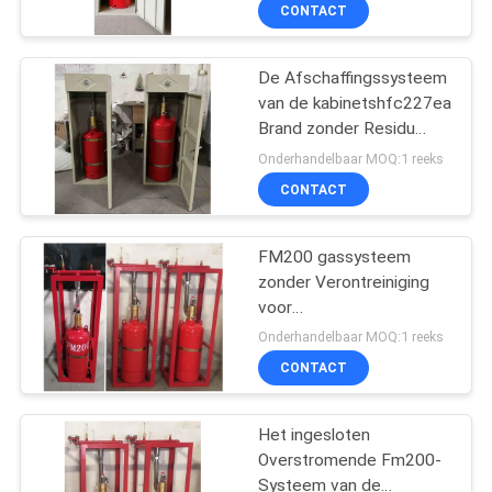
CONTACT
KWALITEITSCONTROLE
De Afschaffingssysteem
62
van de kabinetshfc227ea
DOWNLOADEN
Brand zonder Residu
De
voor Bibliotheek
Onderhandelbaar MOQ:1 reeks
Afschaffingssysteem
VERZOEK
CONTACT
OM EEN
van de inert
CITAAT
FM200 gassysteem
Gasbrand
zonder Verontreiniging
voor
SITEMAP
28
Telecommunicatiezaal
Onderhandelbaar MOQ:1 reeks
CONTACT
Keukenbrandbestrijding
PRIVACY
POLICY
Het ingesloten
Overstromende Fm200-
Systeem van de