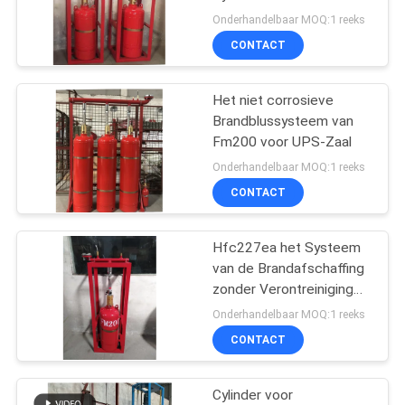
Brandafschaffing zonder
Onderhandelbaar MOQ:1 reeks
Verontreiniging voor
CONTACT
Museum
5
Schone Agent Fire
Het niet corrosieve
Brandblussysteem van
Suppression System
Fm200 voor UPS-Zaal
Onderhandelbaar MOQ:1 reeks
CONTACT
Hfc227ea het Systeem
19
van de Brandafschaffing
Co2-het Systeem
zonder Verontreiniging
voor Computerzaal
Onderhandelbaar MOQ:1 reeks
van de
CONTACT
Brandafschaffing
Cylinder voor