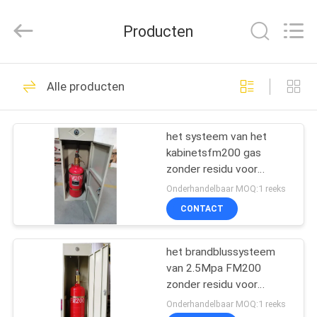
2026
Guangdong
Air
Producten
Giant
Fire
Equipment
Co.,Ltd..
All
HUIS
100
Rights
Alle producten
Reserved.
fm200 het systeem
PRODUCTEN
van de
het systeem van het
kabinetsfm200 gas
brandafschaffing
VR
zonder residu voor
TOON
telecommunicatieruimte
Onderhandelbaar MOQ:1 reeks
CONTACT
38
OVER
Novec 1230 het
het brandblussysteem
ONS
van 2.5Mpa FM200
Systeem van de
zonder residu voor
FABRIEKSREIS
archief
Onderhandelbaar MOQ:1 reeks
Brandafschaffing