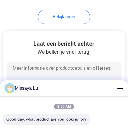
55
Bekijk meer
FM 200 Cilinders
Laat een bericht achter
We bellen je snel terug!
31
Novec 1230
Missaya Lu
Cilinders
2:00 AM
Good day, what product are you looking for?