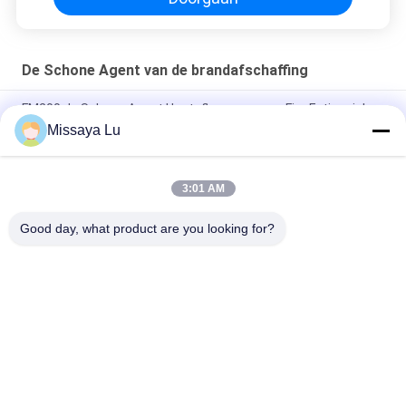
De Schone Agent van de brandafschaffing
FM200 de Schone Agent Heptafluoropropane Fire Extinguisher
van de brandafschaffing voor Bibliotheek
Missaya Lu
Milieuvriendelijk brandbestrijdingsmiddel FM200 zonder
verontreiniging voor serverruimte
3:01 AM
FK 5-1-12 Brandbestrijdingsmiddel zonder verontreiniging
Good day, what product are you looking for?
populaire categorieën
Alle
Fm200 Het Systeem 
Novec 1230 Het 
Van De 
Systeem Van De 
Brandafschaffing
Brandafschaffing
De 
Keukenbrandbestrijdingss
Afschaffingssysteem 