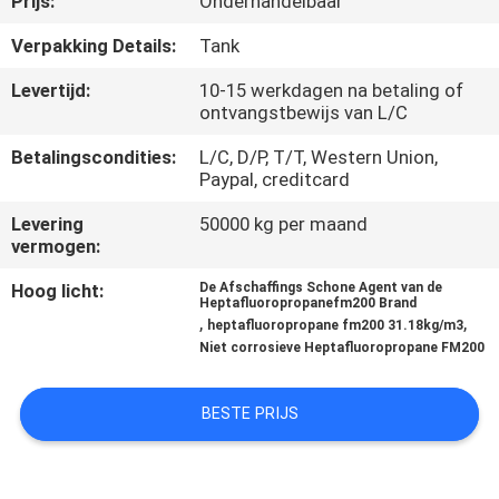
Prijs:
Onderhandelbaar
KWALITEITSCONTROLE
Verpakking Details:
Tank
Levertijd:
10-15 werkdagen na betaling of
ontvangstbewijs van L/C
DOWNLOADEN
Betalingscondities:
L/C, D/P, T/T, Western Union,
Paypal, creditcard
VERZOEK
OM EEN
Levering
50000 kg per maand
vermogen:
CITAAT
Hoog licht:
De Afschaffings Schone Agent van de
Heptafluoropropanefm200 Brand
,
,
heptafluoropropane fm200 31.18kg/m3
SITEMAP
Niet corrosieve Heptafluoropropane FM200
PRIVACY
BESTE PRIJS
POLICY