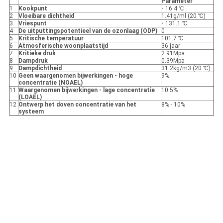
Parameter
1
Kookpunt
-
16.4 ℃
2
Vloeibare dichtheid
1.41g/ml (20 ℃)
3
Vriespunt
-
131.1 ℃
4
De uitputtingspotentieel van de ozonlaag (ODP)
0
5
Kritische temperatuur
101.7 ℃
6
Atmosferische woonplaatstijd
36 jaar
7
Kritieke druk
2.91Mpa
8
Dampdruk
0.39Mpa
9
Dampdichtheid
31.2kg/m3 (20 ℃)
10
Geen waargenomen bijwerkingen - hoge
9%
concentratie (NOAEL)
11
Waargenomen bijwerkingen - lage concentratie
10.5%
(LOAEL)
12
Ontwerp het doven concentratie van het
8% - 10%
systeem