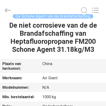
2026
Guangdong
Air
Giant
Fire
De Schone Agent van de brandafschaffing
Equipment
Co.,Ltd..
All
De niet corrosieve van de de
HUIS
Rights
Reserved.
Brandafschaffing van
PRODUCTEN
Heptafluoropropane FM200
Schone Agent 31.18kg/M3
VR
TOON
Plaats van
China
herkomst:
OVER
Merknaam:
Air Giant
ONS
Modelnummer:
N/A
Min. bestelaantal:
1000 kg
FABRIEKSREIS