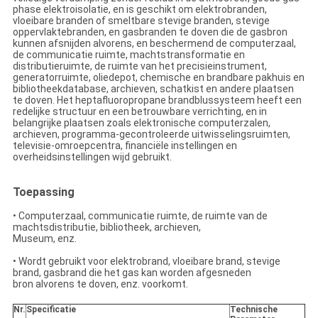
phase elektroisolatie, en is geschikt om elektrobranden,
vloeibare branden of smeltbare stevige branden, stevige
oppervlaktebranden, en gasbranden te doven die de gasbron
kunnen afsnijden alvorens, en beschermend de computerzaal,
de communicatie ruimte, machtstransformatie en
distributieruimte, de ruimte van het precisieinstrument,
generatorruimte, oliedepot, chemische en brandbare pakhuis en
bibliotheekdatabase, archieven, schatkist en andere plaatsen
te doven. Het heptafluoropropane brandblussysteem heeft een
redelijke structuur en een betrouwbare verrichting, en in
belangrijke plaatsen zoals elektronische computerzalen,
archieven, programma-gecontroleerde uitwisselingsruimten,
televisie-omroepcentra, financiële instellingen en
overheidsinstellingen wijd gebruikt.
Toepassing
• Computerzaal, communicatie ruimte, de ruimte van de
machtsdistributie, bibliotheek, archieven,
Museum, enz.
• Wordt gebruikt voor elektrobrand, vloeibare brand, stevige
brand, gasbrand die het gas kan worden afgesneden
bron alvorens te doven, enz. voorkomt.
Nr.
Specificatie
Technische