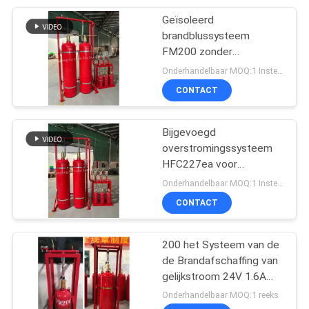
Geïsoleerd
67
brandblussysteem
FM200 zonder
FM 200 Cilinders
verontreiniging voor
Onderhandelbaar MOQ:1 Instellen
Power Room
CONTACT
Bijgevoegd
overstromingssysteem
HFC227ea voor
39
brandbestrijding zonder
Onderhandelbaar MOQ:1 Instellen
Novec 1230
residuen voor bibliotheek
CONTACT
Cilinders
200 het Systeem van de
de Brandafschaffing van
gelijkstroom 24V 1.6A
FM200 voor
Onderhandelbaar MOQ:1 reeks
Computerzaal