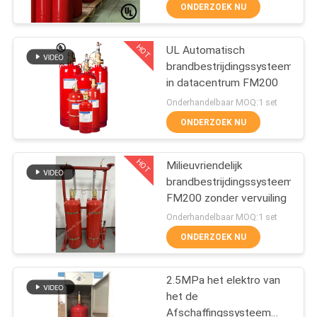
ruimte
ONDERZOEK NU
KWALITEITSCONTROLE
HOT
UL Automatisch
62
brandbestrijdingssysteem
DOWNLOADEN
in datacentrum FM200
De
Onderhandelbaar MOQ:1 set
Afschaffingssysteem
VERZOEK
ONDERZOEK NU
OM EEN
van de inert
HOT
CITAAT
Milieuvriendelijk
Gasbrand
brandbestrijdingssysteem
FM200 zonder vervuiling
SITEMAP
47
Onderhandelbaar MOQ:1 set
ONDERZOEK NU
Keukenbrandbestrijding
PRIVACY
POLICY
2.5MPa het elektro van
het de
Afschaffingssysteem