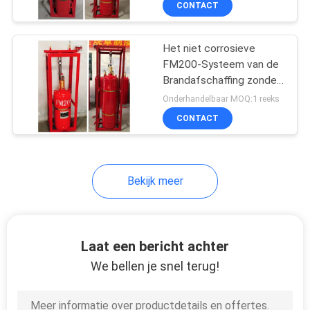
CONTACT
24
Argonitegasflessen
Het niet corrosieve
FM200-Systeem van de
Brandafschaffing zonder
Verontreiniging voor Data
Onderhandelbaar MOQ:1 reeks
Center
CONTACT
10
Bekijk meer
Co2-Cilinders
Laat een bericht achter
We bellen je snel terug!
21