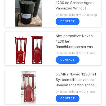
1230 de Schone Agent
Vaporized Without
Residue van de
Onderhandelbaar MOQ:1000 kg
Brandafschaffing
CONTACT
Niet corrosieve Novec
1230 het
Brandblusapparaat van
het Afschaffingssysteem
Onderhandelbaar MOQ:1 reeks
CONTACT
5.3MPa Novec 1230 het
Systeemcilinder van de
Brandafschaffing zonder
Verontreiniging
Onderhandelbaar MOQ:1 reeks
CONTACT