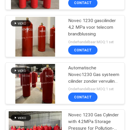
Bergruimte
CONTACT
KWALITEITSCONTROLE
Novec 1230 gascilinder
4,2 MPa voor telecom
DOWNLOADEN
brandblussing
Onderhandelbaar MOQ:1 set
VERZOEK
CONTACT
OM EEN
CITAAT
Automatische
Novec1230 Gas systeem
cilinder zonder vervuiling
SITEMAP
Voor telecommunicatie
Onderhandelbaar MOQ:1 set
kamer
CONTACT
PRIVACY
POLICY
Novec 1230 Gas Cylinder
with 4.2MPa Storage
Pressure for Pollution-