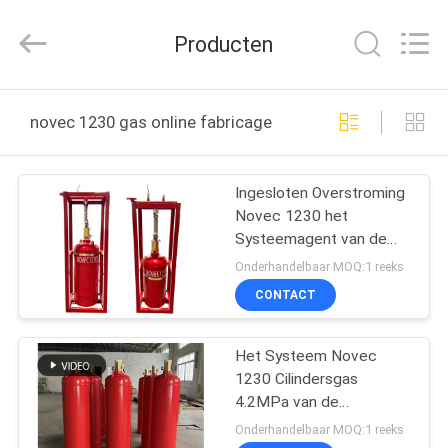
2026
Guangdong
Air
Producten
Giant
Fire
Equipment
Co.,Ltd..
All
HUIS
Rights
novec 1230 gas online fabricage
Reserved.
PRODUCTEN
Ingesloten Overstroming
Novec 1230 het
VR
Systeemagent van de
TOON
Gasafschaffing
Onderhandelbaar MOQ:1 reeks
CONTACT
OVER
Het Systeem Novec
ONS
1230 Cilindersgas
4.2MPa van de
FABRIEKSREIS
brandafschaffing in
Onderhandelbaar MOQ:1 reeks