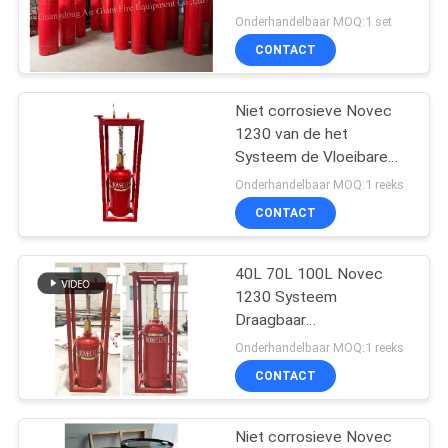
Free Fire Suppression in
Onderhandelbaar MOQ:1 set
Power Rooms
CONTACT
Niet corrosieve Novec
1230 van de het
Systeem de Vloeibare
Vorm van de
Onderhandelbaar MOQ:1 reeks
Brandafschaffing Cilinder
CONTACT
van Novec
40L 70L 100L Novec
1230 Systeem
Draagbaar
Brandblusapparaat
Onderhandelbaar MOQ:1 reeks
gelijkstroom 24V 1.6A
CONTACT
Niet corrosieve Novec