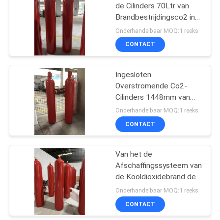
de Cilinders 70Ltr van
Brandbestrijdingsco2 in
9
Bibliotheek
Onderhandelbaar MOQ:1 reeks
De Schone Agent
CONTACT
van de
Ingesloten
brandafschaffing
Overstromende Co2-
Cilinders 1448mm van
Co2 van het
Onderhandelbaar MOQ:1 reeks
Afschaffingssysteem
CONTACT
18
Automatisch
Van het de
Afschaffingssysteem van
Brandblusapparaat
de Kooldioxidebrand de
Cilinders van Co2 in
Onderhandelbaar MOQ:1 reeks
Telecommunicatiezaal
CONTACT