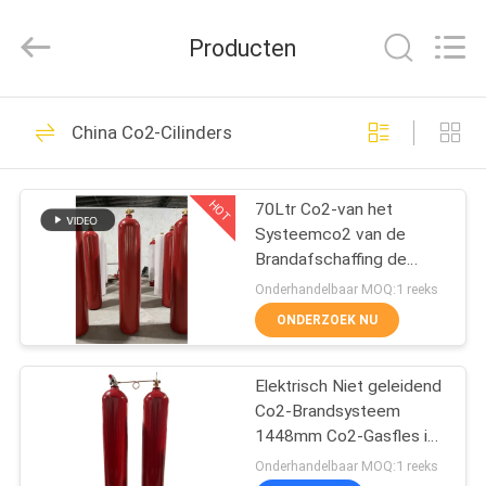
2026
Guangdong
Air
Producten
Giant
Fire
Equipment
Co.,Ltd..
All
HUIS
110
Rights
China Co2-Cilinders
Reserved.
fm200 het systeem
PRODUCTEN
van de
HOT
70Ltr Co2-van het
Systeemco2 van de
brandafschaffing
VR
Brandafschaffing de
TOON
Cilinders 42kg in
Onderhandelbaar MOQ:1 reeks
Computerzaal
ONDERZOEK NU
38
OVER
Novec 1230 het
Elektrisch Niet geleidend
ONS
Co2-Brandsysteem
Systeem van de
1448mm Co2-Gasfles in
FABRIEKSREIS
Machtszaal
Onderhandelbaar MOQ:1 reeks
Brandafschaffing