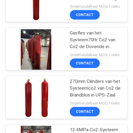
Echovrije Kamer
Onderhandelbaar MOQ:1 reeks
CONTACT
5
Schone Agent Fire
Gasfles van het
Systeem70ltr Co2 van
Suppression System
Co2 de Dovende in
Batterijzaal
Onderhandelbaar MOQ:1 reeks
CONTACT
270mm Cilinders van het
19
Systeemco2 van Co2 de
Co2-het Systeem
Brandblus in UPS-Zaal
Onderhandelbaar MOQ:1 reeks
van de
CONTACT
Brandafschaffing
12.4MPa Co2-Systeem