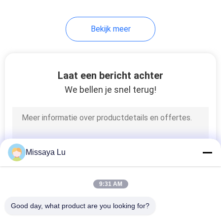
67
Bekijk meer
FM 200 Cilinders
Laat een bericht achter
We bellen je snel terug!
39
Novec 1230
Missaya Lu
Cilinders
9:31 AM
Good day, what product are you looking for?