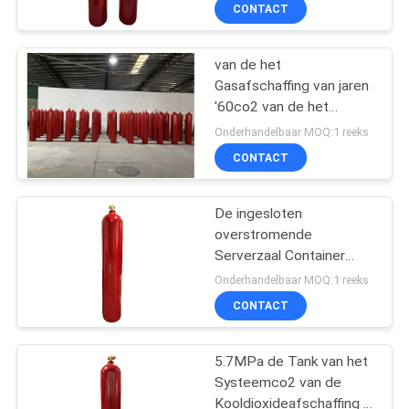
CONTACT
KWALITEITSCONTROLE
van de het
62
Gasafschaffing van jaren
DOWNLOADEN
'60co2 van de het
De
SysteemKooldioxide de
Onderhandelbaar MOQ:1 reeks
Afschaffingssysteem
Cilinder 70Ltr
VERZOEK
CONTACT
OM EEN
van de inert
CITAAT
De ingesloten
Gasbrand
overstromende
Serverzaal Container
SITEMAP
47
70Ltr van Co2 van de
Onderhandelbaar MOQ:1 reeks
Brandafschaffing
CONTACT
Keukenbrandbestrijding
PRIVACY
POLICY
5.7MPa de Tank van het
Systeemco2 van de
Kooldioxideafschaffing in