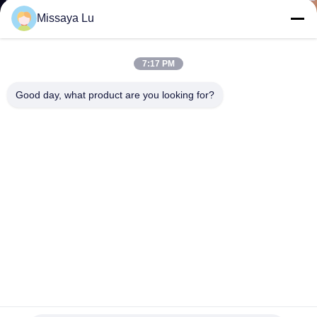
Missaya Lu
KWALITEITSCONTROLE
7:17 PM
DOWNLOADEN
Good day, what product are you looking for?
VERZOEK
OM EEN
CITAAT
SITEMAP
PRIVACY
POLICY
2.5MPa het elektro van het de Afschaffingssysteem Fm200
van de Kabinetsbrand Automatische Brandblusapparaat