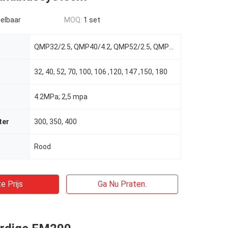
elbaar
MOQ:
1 set
QMP32/2.5, QMP40/4.2, QMP52/2.5, QMP70/4.2, QMP100/4.2, QMP106/2.5, QMP120/4.2, QMP147/2.5, QMP150/4
32, 40, 52, 70, 100, 106 ,120, 147 ,150, 180
4.2MPa; 2,5 mpa
ter
300, 350, 400
Rood
e Prijs
Ga Nu Praten.