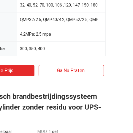
32, 40, 52, 70, 100, 106 ,120, 147 ,150, 180
QMP32/2.5, QMP40/4.2, QMP52/2.5, QMP70/4.2, QMP100/4.2, QMP106/2.5, QMP120/4.2, QMP147/2.5, QMP150/4
4.2MPa; 2,5 mpa
ter
300, 350, 400
e Prijs
Ga Nu Praten.
sch brandbestrijdingssysteem
linder zonder residu voor UPS-
elbaar
MOQ:
1 set