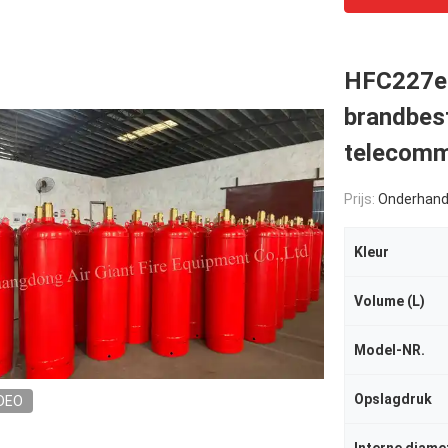
HFC227ea
brandbes
telecomm
Prijs:
Onderhand
Kleur
Volume (L)
Model-NR.
Opslagdruk
DEO