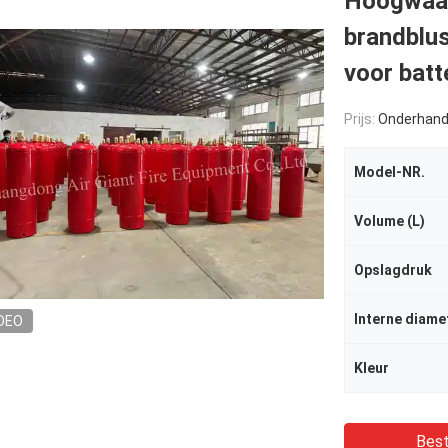
Hoogwaa
brandblus
voor batt
Prijs:
Onderhand
Model-NR.
Volume (L)
Opslagdruk
Interne diame
DEO
Kleur
Best