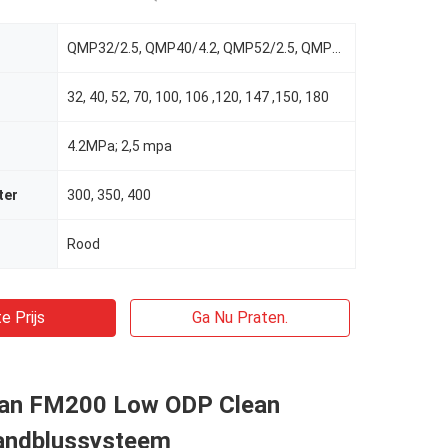
QMP32/2.5, QMP40/4.2, QMP52/2.5, QMP70/4.2, QMP100/4.2, QMP106/2.5, QMP120/4.2, QMP147/2.5, QMP150/4
32, 40, 52, 70, 100, 106 ,120, 147 ,150, 180
4.2MPa; 2,5 mpa
ter
300, 350, 400
Rood
e Prijs
Ga Nu Praten.
 van FM200 Low ODP Clean
andblussysteem