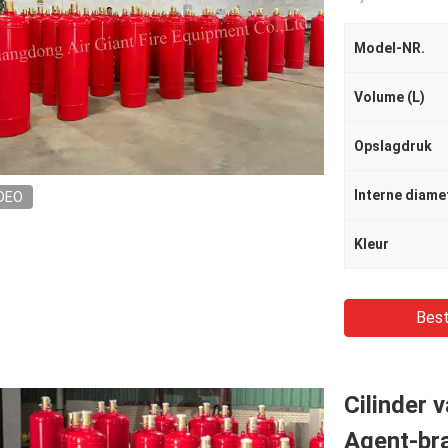
Model-NR.
Volume (L)
Opslagdruk
Interne diame
DEO
Kleur
Best
Cilinder
Agent-br