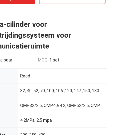
-cilinder voor
trijdingssysteem voor
unicatieruimte
elbaar
MOQ:
1 set
Rood
32, 40, 52, 70, 100, 106 ,120, 147 ,150, 180
QMP32/2.5, QMP40/4.2, QMP52/2.5, QMP70/4.2, QMP100/4.2, QMP106/2.5, QMP120/4.2, QMP147/2.5, QMP150/4
4.2MPa; 2,5 mpa