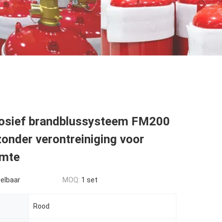
rosief brandblussysteem FM200
zonder verontreiniging voor
imte
elbaar
MOQ:
1 set
Rood