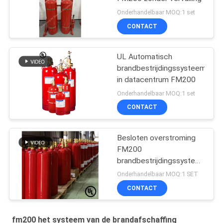
Onderhandelbaar MOQ:1 set
CONTACT
UL Automatisch
brandbestrijdingssysteem
in datacentrum FM200
Onderhandelbaar MOQ:1 set
CONTACT
Besloten overstroming
FM200
brandbestrijdingssysteem
in de telecommunicatie
Onderhandelbaar MOQ:1 SET
ruimte
CONTACT
fm200 het systeem van de brandafschaffing