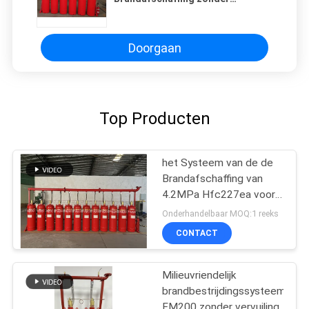
Verontreiniging voor
Telecommunicatiezaal
Doorgaan
Top Producten
het Systeem van de de
Brandafschaffing van
4.2MPa Hfc227ea voor
Telecommunicatiezaal
Onderhandelbaar MOQ:1 reeks
CONTACT
Milieuvriendelijk
brandbestrijdingssysteem
FM200 zonder vervuiling