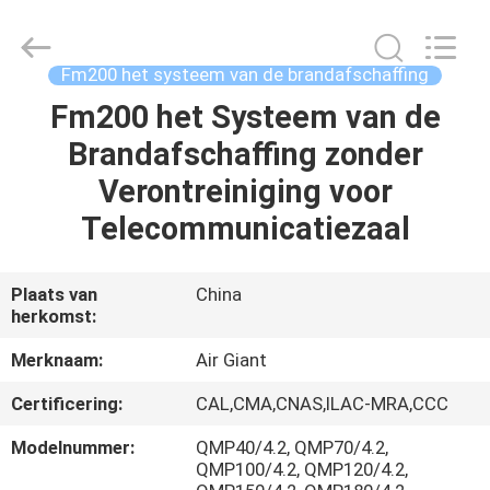
2026
Guangdong
Air
Giant
Fire
Fm200 het systeem van de brandafschaffing
Equipment
Co.,Ltd..
All
Fm200 het Systeem van de
HUIS
Rights
Reserved.
Brandafschaffing zonder
PRODUCTEN
Verontreiniging voor
Telecommunicatiezaal
VR
TOON
Plaats van
China
herkomst:
OVER
Merknaam:
Air Giant
ONS
Certificering:
CAL,CMA,CNAS,ILAC-MRA,CCC
Modelnummer:
QMP40/4.2, QMP70/4.2,
FABRIEKSREIS
QMP100/4.2, QMP120/4.2,