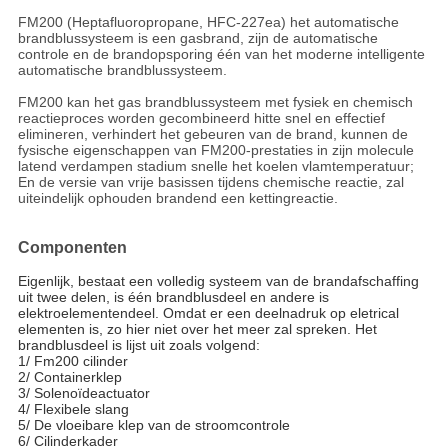
FM200 (Heptafluoropropane, HFC-227ea) het automatische
brandblussysteem is een gasbrand, zijn de automatische
controle en de brandopsporing één van het moderne intelligente
automatische brandblussysteem.
FM200 kan het gas brandblussysteem met fysiek en chemisch
reactieproces worden gecombineerd hitte snel en effectief
elimineren, verhindert het gebeuren van de brand, kunnen de
fysische eigenschappen van FM200-prestaties in zijn molecule
latend verdampen stadium snelle het koelen vlamtemperatuur;
En de versie van vrije basissen tijdens chemische reactie, zal
uiteindelijk ophouden brandend een kettingreactie.
Componenten
Eigenlijk, bestaat een volledig systeem van de brandafschaffing
uit twee delen, is één brandblusdeel en andere is
elektroelementendeel. Omdat er een deelnadruk op eletrical
elementen is, zo hier niet over het meer zal spreken. Het
brandblusdeel is lijst uit zoals volgend:
1/ Fm200 cilinder
2/ Containerklep
3/ Solenoïdeactuator
4/ Flexibele slang
5/ De vloeibare klep van de stroomcontrole
6/ Cilinderkader