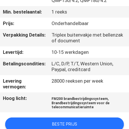
QMP150/4.2, QMP180/4.2
KWALITEITSCONTROLE
Min. bestelaantal:
1 reeks
Prijs:
Onderhandelbaar
DOWNLOADEN
Verpakking Details:
Triplex buitenvakje met bellenzak
of document
VERZOEK
Levertijd:
10-15 werkdagen
OM EEN
Betalingscondities:
L/C, D/P, T/T, Western Union,
CITAAT
Paypal, creditcard
Levering
28000 reeksen per week
SITEMAP
vermogen:
Hoog licht:
,
FM200 brandbestrijdingssysteem
Brandbestrijdingssysteem voor de
PRIVACY
telecommunicatieruimte
POLICY
BESTE PRIJS