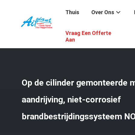
Thuis
Over Ons
Vraag Een Offerte
Thuis
/
Producten
/
Brandblusapparaattoebehoren
/
Op 
Aan
Op de cilinder gemonteerde 
aandrijving, niet-corrosief
brandbestrijdingssysteem N