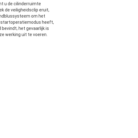
t u de cilinderruimte
de veiligheidsclip eruit,
brandblussysteem om het
dstartoperatiemodus heeft,
vindt, het gevaarlijk is
e werking uit te voeren.