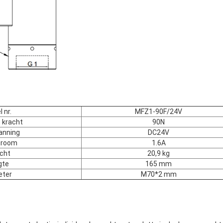
 nr.
MFZ1-90F/24V
e kracht
90N
anning
DC24V
troom
1.6A
cht
20,9 kg
gte
165 mm
eter
M70*2 mm