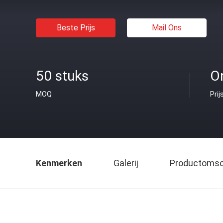
Beste Prijs
Mail Ons
50 stuks
O
MOQ
Prij
Kenmerken
Galerij
Productomsch