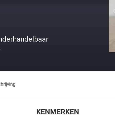
nderhandelbaar
s
rijving
KENMERKEN