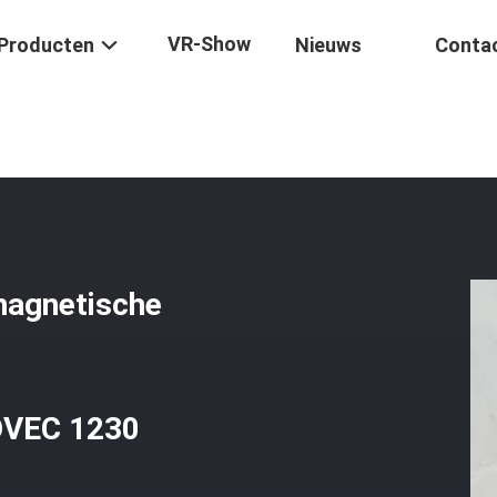
VR-Show
Producten
Nieuws
Conta
De Cilinder Gemonteerde Magnetische Aandrijving, Niet-Corrosief B
magnetische
OVEC 1230