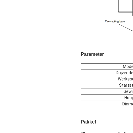
Parameter
Model
Drijvend
Werksp
Starts
Gewi
Hoo
Diam
Pakket