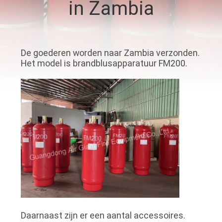
in Zambia
KWALITEITSCONTROLE
DOWNLOADEN
De goederen worden naar Zambia verzonden.
Het model is brandblusapparatuur FM200.
VERZOEK
OM EEN
CITAAT
SITEMAP
PRIVACY
POLICY
Daarnaast zijn er een aantal accessoires.