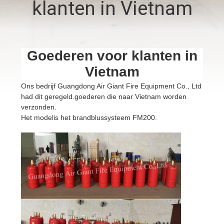
klanten in Vietnam
KWALITEITSCONTROLE
DOWNLOADEN
Goederen voor klanten in
Vietnam
VERZOEK
Ons bedrijf Guangdong Air Giant Fire Equipment Co., Ltd
had dit geregeld.
goederen die naar Vietnam worden
OM EEN
verzonden
.
CITAAT
Het model
is het brandblussysteem FM200.
SITEMAP
PRIVACY
POLICY