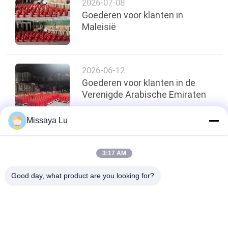
2026-07-08
Goederen voor klanten in
Maleisië
2026-06-12
Goederen voor klanten in de
Verenigde Arabische Emiraten
Missaya Lu
Terug naar boven
3:17 AM
Good day, what product are you looking for?
populaire categorieën
Alle
Fm200 Het Systeem 
Novec 1230 Het 